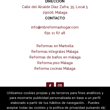
DIRECCIÓN
Calle del Alcalde Díaz Zafra, 35, Local 5
29006, Málaga
CONTACTO
info@mbreformashogar.com
691 11 67 48
Reformas en Marbella
Reformas integrales Málaga
Reformas de baños en málaga
Reforma piso Málaga
Reforma cocinas Málaga
Utilizamos cookies propias y de terceros para fines analíticos y
para mostrarte publicidad personalizada en base a un perfil
© 2020 MB Reformas
elaborado a partir de tus hábitos de navegación. . Puedes
aceptar todas las cookies y la política de privacidad pulsando el
Política de Privacidad
|
Política de Cookies
|
Aviso